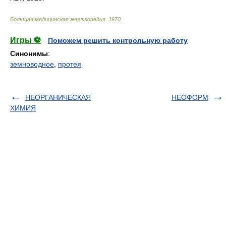
Большая медицинская энциклопедия
.
1970
.
Игры ⚽
Поможем решить контрольную работу
Синонимы
:
земноводное
,
протея
НЕОРГАНИЧЕСКАЯ
НЕОФОРМ
ХИМИЯ