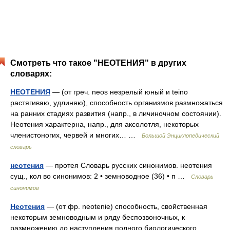
Смотреть что такое "НЕОТЕНИЯ" в других
словарях:
НЕОТЕНИЯ
— (от греч. neos незрелый юный и teino
растягиваю, удлиняю), способность организмов размножаться
на ранних стадиях развития (напр., в личиночном состоянии).
Неотения характерна, напр., для аксолотля, некоторых
членистоногих, червей и многих… …
Большой Энциклопедический
словарь
неотения
— протея Словарь русских синонимов. неотения
сущ., кол во синонимов: 2 • земноводное (36) • п …
Словарь
синонимов
Неотения
— (от фр. neotenie) способность, свойственная
некоторым земноводным и ряду беспозвоночных, к
размножению до наступления полного биологического