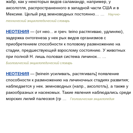
жабр, как у некоторых видов саламандр, например, у
аксолотля, распространенного в западной части США и в
Мексике. Целый ряд земноводных постоянно… …
Научно-
технический энциклопедический словарь
НЕОТЕНИЯ
— (от нео... и греч. teino растягиваю, удлиняю),
задержка онтогенеза у нек рых видов организмов с
приобретением способности к половому размножению на
стадии, предшествующей взрослому состоянию. У животных
при полной Н. лишь половая система личинок… …
Биологический энциклопедический словарь
НЕОТЕНИЯ
— [teinein усиливать, растягивать] появление
способности к размножению на личиночных стадиях развития;
наблюдается у нек. земноводных (напр., аксолотль), а также у
ракообразных и насекомых. Такие явления наблюдались среди
морских лилий палеозоя (гр …
Геологическая энциклопедия