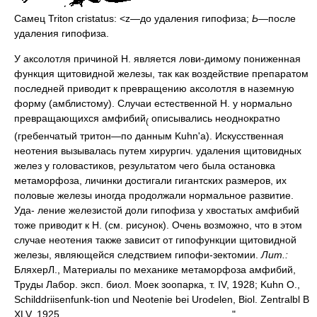
Самец Triton cristatus: <z—до удаления гипофиза;
Ь—
после
удаления гипофиза.
У аксолотля причиной Н. является лови-димому пониженная
функция щитовидной железы, так как воздействие препаратом
последней приводит к превращению аксолотля в наземную
форму (амблистому). Случаи естественной Н. у нормально
превращающихся амфибий
описывались неоднократно
(
(гребенчатый тритон—по данным Kuhn'a). Искусственная
неотения вызывалась путем хирургич. удаления щитовидных
желез у головастиков, результатом чего была остановка
метаморфоза, личинки достигали гигантских размеров, их
половые железы иногда продолжали нормальное развитие.
Уда- ление железистой доли гипофиза у хвостатых амфибий
тоже приводит к Н. (см. рисунок). Очень возможно, что в этом
случае неотения также зависит от гипофункции щитовидной
железы, являющейся следствием гипофи-зектомии.
Лит.:
БляхерЛ., Материалы по механике метаморфоза амфибий,
Труды Лабор. эксп. биол. Моек зоопарка, т. IV, 1928; Kuhn О.,
Schilddriisenfunk-tion und Neotenie bei Urodelen, Biol. Zentralbl В
XLV, 1925.
"