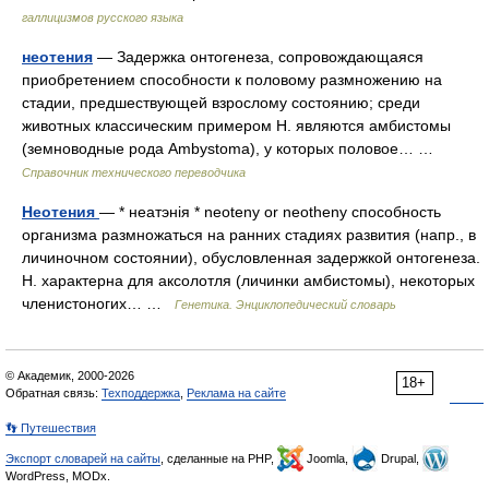
галлицизмов русского языка
неотения
— Задержка онтогенеза, сопровождающаяся
приобретением способности к половому размножению на
стадии, предшествующей взрослому состоянию; среди
животных классическим примером Н. являются амбистомы
(земноводные рода Ambystoma), у которых половое… …
Справочник технического переводчика
Неотения
— * неатэнія * neoteny or neotheny способность
организма размножаться на ранних стадиях развития (напр., в
личиночном состоянии), обусловленная задержкой онтогенеза.
Н. характерна для аксолотля (личинки амбистомы), некоторых
членистоногих… …
Генетика. Энциклопедический словарь
© Академик, 2000-2026
18+
Обратная связь:
Техподдержка
,
Реклама на сайте
👣 Путешествия
Экспорт словарей на сайты
, сделанные на PHP,
Joomla,
Drupal,
WordPress, MODx.